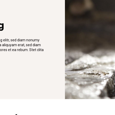
g
g elitr, sed diam nonumy
a aliquyam erat, sed diam
ores et ea rebum. Stet clita