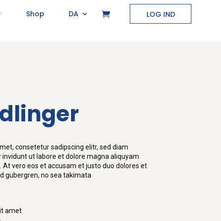
Shop
DA
LOG IND
dlinger
met, consetetur sadipscing elitr, sed diam
nvidunt ut labore et dolore magna aliquyam
. At vero eos et accusam et justo duo dolores et
sd gubergren, no sea takimata
it amet