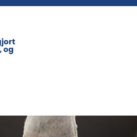
jort
, og