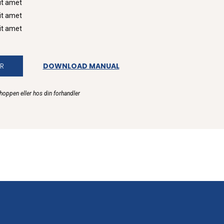
it amet
it amet
it amet
R
DOWNLOAD MANUAL
shoppen eller hos din forhandler