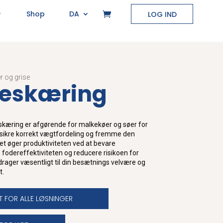
Shop
DA
LOG IND
r og grise
beskæring
kæring er afgørende for malkekøer og søer for
, sikre korrekt vægtfordeling og fremme den
et øger produktiviteten ved at bevare
 fodereffektiviteten og reducere risikoen for
bidrager væsentligt til din besætnings velvære og
t.
T FOR ALLE LØSNINGER