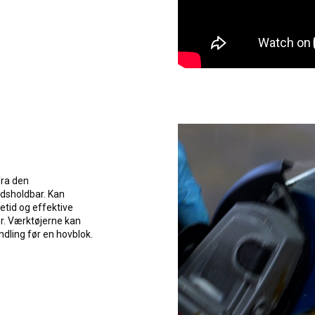
fra den
dsholdbar. Kan
etid og effektive
er. Værktøjerne kan
andling før en hovblok.