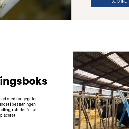
LOG IND
ringsboks
mand med fangegitter
undet i besætningen.
dling, i stedet for at
 placeret