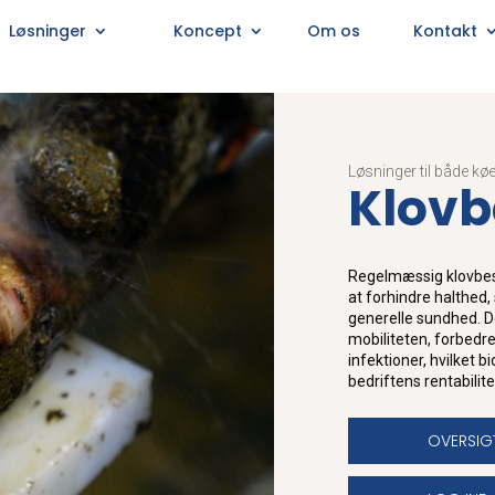
Løsninger
Koncept
Om os
Kontakt
Løsninger til både køe
Klov
Regelmæssig klovbes
at forhindre halthed
generelle sundhed. D
mobiliteten, forbedre
infektioner, hvilket 
bedriftens rentabilite
OVERSIG