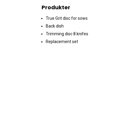
Produkter
True Grit disc for sows
Back dish
Trimming disc 8 knifes
Replacement set