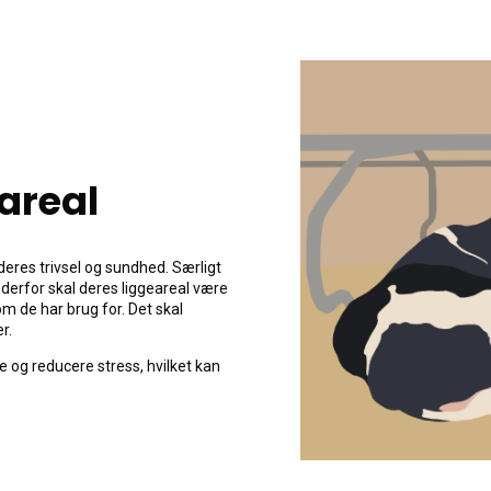
areal
 deres trivsel og sundhed. Særligt
g derfor skal deres liggeareal være
om de har brug for. Det skal
r.
 og reducere stress, hvilket kan