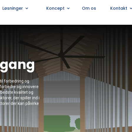
Løsninger
Koncept
Om os
Kontakt
mgang
til forbedring og
t forbedre og innovere
 bedste kvalitet og
torer, der spiller ind i
torer der kan påvirke