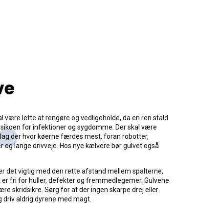
.
ve
l være lette at rengøre og vedligeholde, da en ren stald
isikoen for infektioner og sygdomme. Der skal være
lag der hvor køerne færdes mest, foran robotter,
 og lange drivveje. Hos nye kælvere bør gulvet også
r det vigtig med den rette afstand mellem spalterne,
 er fri for huller, defekter og fremmedlegemer. Gulvene
ære skridsikre. Sørg for at der ingen skarpe drej eller
g driv aldrig dyrene med magt.