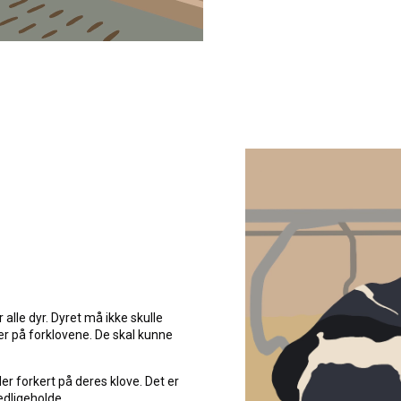
r alle dyr. Dyret må ikke skulle
der på forklovene. De skal kunne
der forkert på deres klove. Det er
edligeholde.