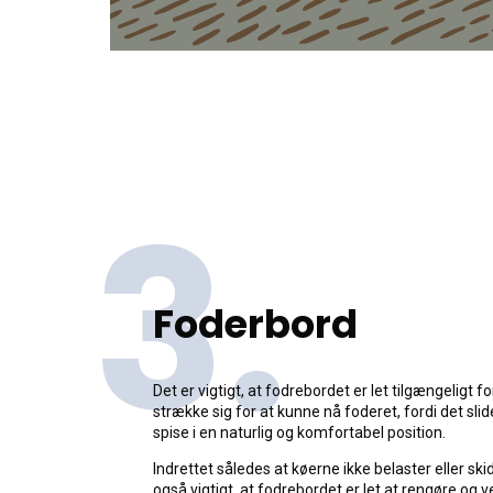
3.
Foderbord
Det er vigtigt, at fodrebordet er let tilgængeligt fo
strække sig for at kunne nå foderet, fordi det sli
spise i en naturlig og komfortabel position.
Indrettet således at køerne ikke belaster eller ski
også vigtigt, at fodrebordet er let at rengøre og v