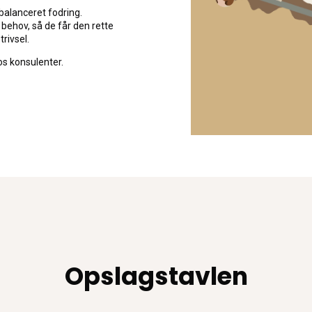
fbalanceret fodring.
behov, så de får den rette
rivsel.
os konsulenter.
Opslagstavlen