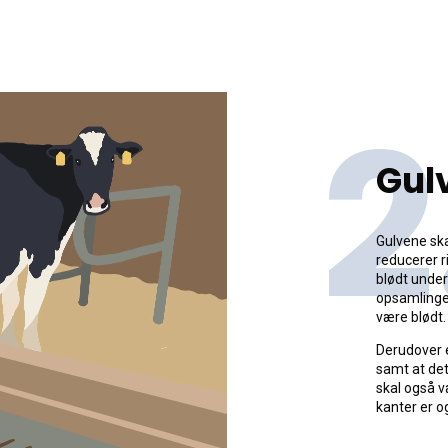
2
Gul
Gulvene ska
reducerer r
blødt under
opsamlinger
være blødt.
Derudover e
samt at det
skal også v
kanter er o