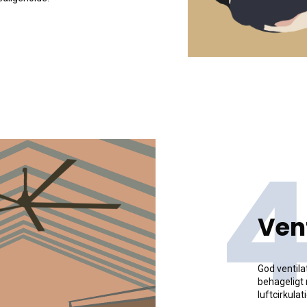
4
Ven
God ventila
behageligt m
luftcirkulat