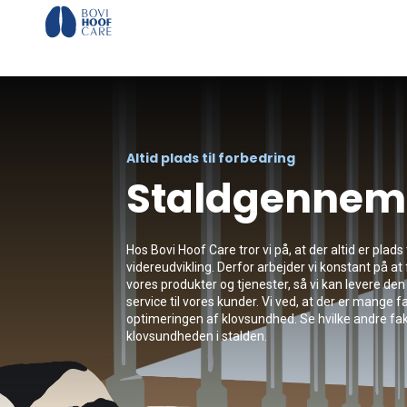
Altid plads til forbedring
Staldgenne
Hos Bovi Hoof Care tror vi på, at der altid er plads 
videreudvikling. Derfor arbejder vi konstant på a
vores produkter og tjenester, så vi kan levere den
service til vores kunder. Vi ved, at der er mange fak
optimeringen af klovsundhed. Se hvilke andre fak
klovsundheden i stalden.