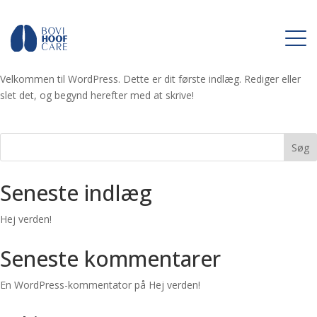
Hej verden!
by
eero
|
jun 15, 2023
|
Uncategorized @da
Velkommen til WordPress. Dette er dit første indlæg. Rediger eller
slet det, og begynd herefter med at skrive!
Søg
Seneste indlæg
Hej verden!
Seneste kommentarer
En WordPress-kommentator
på
Hej verden!