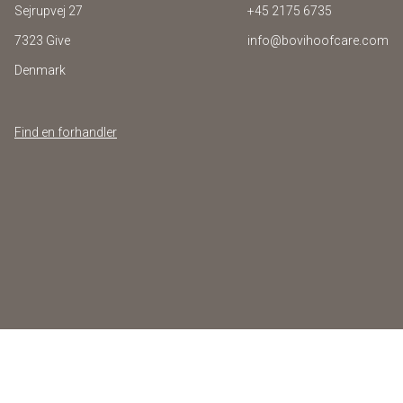
Sejrupvej 27
+45 2175 6735
7323 Give
info@bovihoofcare.com
Denmark
Find en forhandler