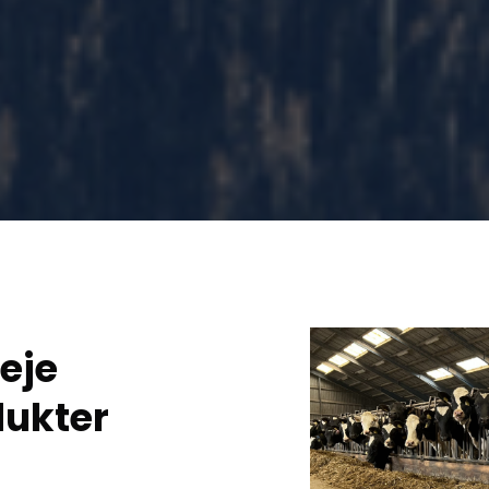
eje
dukter