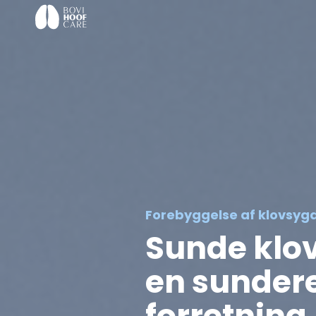
Forebyggelse af klovs
Sunde klo
en sunder
forretning